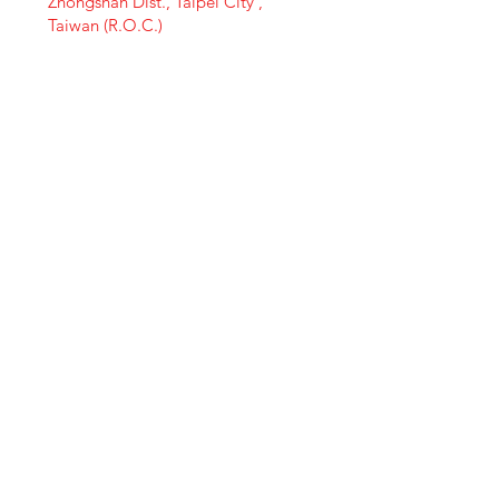
Zhongshan Dist., Taipei City ,
Taiwan (R.O.C.)
+886-2-2521-2211
訪客人數
Menu | 首頁選單
About SHIN SHIN | 關於欣欣
Brands | 專櫃介紹
Exclusive Product | 欣欣嚴選
Online Shopping | 線上購物
Travel | 生活休閒
Movies | 秀泰影城
Contact Us | 客服支援