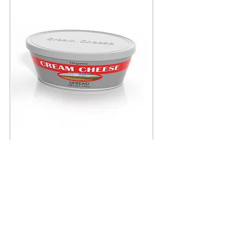
Cream Cheese Spread 8 oz.
價格
NT$3.99