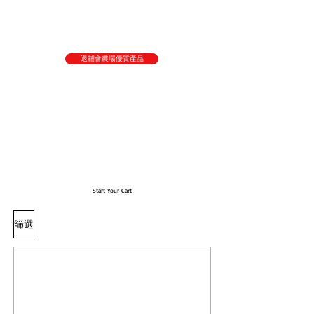
退輔會農場優質產品
Start Your Cart
篩選