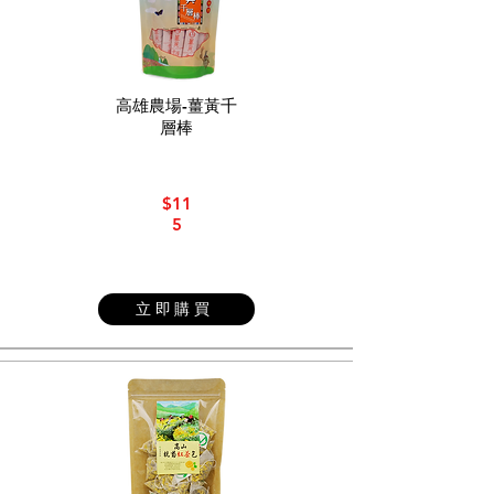
高雄農場-薑黃千
層棒
$11
5
立即購買