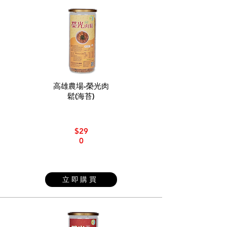
高雄農場-榮光肉
鬆(海苔)
$29
0
立即購買