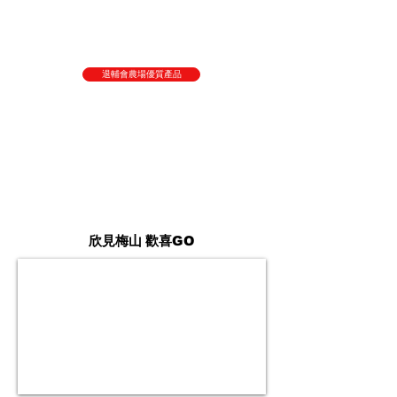
退輔會農場優質產品
欣見梅山 歡喜
GO