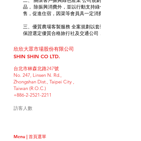
二、 關懷客戶振興綠色產業 公司規劃服務對象為農產
品， 除振興消費外，並以行動支持綠色有機商品，實踐環
售，促進住宿，因渠等會員具一定消費 能力，至農場旅
三、優質農場客製服務 全案規劃以套裝行程，選定武陵
保證選定優質合格旅行社及交通公司，統籌辦理相關 導遊、
欣欣大眾市場股份有限公司
SHIN SHIN CO LTD.
台北市林森北路247號
No. 247, Linsen N. Rd.,
Zhongshan Dist., Taipei City ,
Taiwan (R.O.C.)
+886-2-2521-2211
訪客人數
Menu | 首頁選單