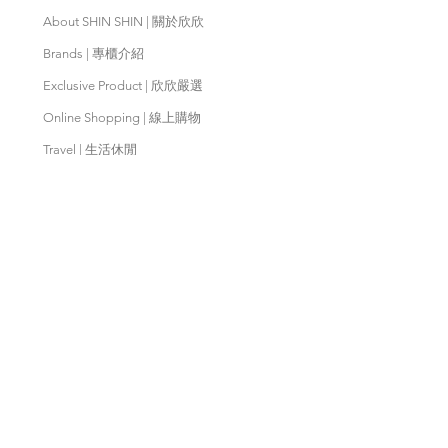
About SHIN SHIN | 關於欣欣
Brands | 專櫃介紹
Exclusive Product | 欣欣嚴選
Online Shopping | 線上購物
Travel | 生活休閒
Movies | 秀泰影城
Contact Us | 客服支援
Partnership | 合作夥伴
Meishan Farm | 梅山鄉農會
Taitung
Farm | 台東農場
Kaohsiung Farm | 高雄農場
Qingjing Farm | 清境農場