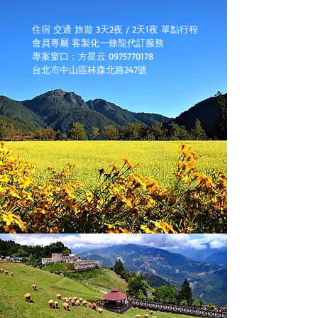
住宿 交通 旅遊 3天2夜 / 2天1夜 單點行程
會員專屬 客製化一條龍代訂服務
專案窗口：方星云 0975770178
台北市中山區林森北路247號